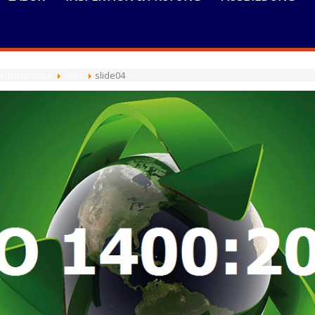
Infrastruktur
slide
slide04