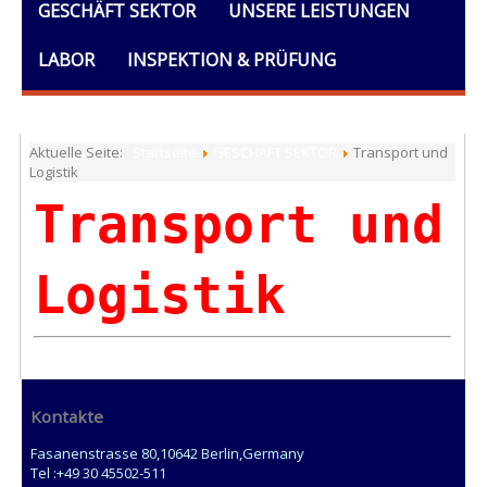
GESCHÄFT SEKTOR
UNSERE LEISTUNGEN
LABOR
INSPEKTION & PRÜFUNG
AUSBILDUNG
DOKUMENTE
ALLGEMEINES
Aktuelle Seite:
Startseite
GESCHÄFT SEKTOR
Transport und
Logistik
Transport und
Logistik
Kontakte
Fasanenstrasse 80,10642 Berlin,Germany
Tel :+49 30 45502-511