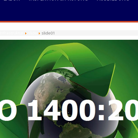
Infrastruktur
slide
slide01