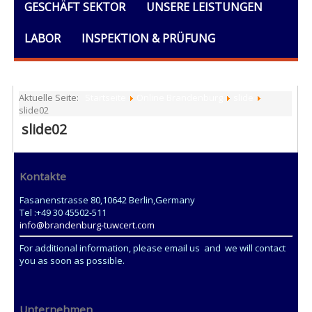
GESCHÄFT SEKTOR
UNSERE LEISTUNGEN
LABOR
INSPEKTION & PRÜFUNG
AUSBILDUNG
DOKUMENTE
ALLGEMEINES
Aktuelle Seite:
Startseite
Online Brandenburg
slide
slide02
slide02
Kontakte
Fasanenstrasse 80,10642 Berlin,Germany
Tel :+49 30 45502-511
info@brandenburg-tuwcert.com
For additional information, please email us and we will contact
you as soon as possible.
Unternehmen